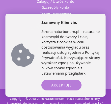
Zaloguj / Utwóz konto
Szczegóły konta
Twoje zamówienia
Adresy dostaw
Szanowny Kliencie,
Strona naturbonum.pl – naturalne
kosmetyki do twarzy i ciała,
korzysta z cookies w celu
+48 71 707 22 25
dostosowania wyglądu oraz
+48 602 445 639
realizacji usług zgodnie z
Polityką
+48 664 871 959
Prywatności
. Korzystając ze strony
kontakt@naturbonum.pl
wyrażasz zgodę na używanie
8:00 – 17:30
plików cookie zgodnie z
ustawieniami przeglądarki.
AKCEPTUJĘ
Copyright © 2018-2026 NaturBonum - 100% naturalne kremy i
kosmetyki do twarzy i ciała | krem konopny | krem oliwkowy | sól
karnalitowa | świece sojowe