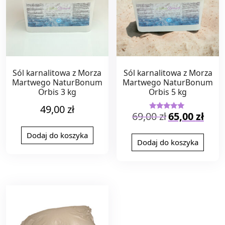
Sól karnalitowa z Morza
Sól karnalitowa z Morza
Martwego NaturBonum
Martwego NaturBonum
Orbis 3 kg
Orbis 5 kg
49,00
zł
Pierwotna
Aktual
69,00
zł
65,00
zł
Oceniono
5.00
cena
cena
na 5
wynosiła:
wynosi
Dodaj do koszyka
Dodaj do koszyka
69,00 zł.
65,00 z