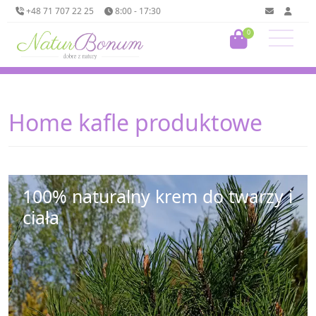
+48 71 707 22 25
8:00 - 17:30
0
Home kafle produktowe
100% naturalny krem do twarzy i
ciała