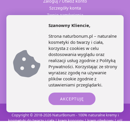
Zaloguj / Utwóz konto
Szczegóły konta
Twoje zamówienia
Adresy dostaw
Szanowny Kliencie,
Strona naturbonum.pl – naturalne
kosmetyki do twarzy i ciała,
korzysta z cookies w celu
+48 71 707 22 25
dostosowania wyglądu oraz
+48 602 445 639
realizacji usług zgodnie z
Polityką
+48 664 871 959
Prywatności
. Korzystając ze strony
kontakt@naturbonum.pl
wyrażasz zgodę na używanie
8:00 – 17:30
plików cookie zgodnie z
ustawieniami przeglądarki.
AKCEPTUJĘ
Copyright © 2018-2026 NaturBonum - 100% naturalne kremy i
kosmetyki do twarzy i ciała | krem konopny | krem oliwkowy | sól
karnalitowa | świece sojowe