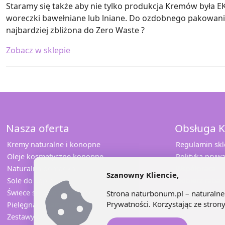
Staramy się także aby nie tylko produkcja Kremów była
woreczki bawełniane lub lniane. Do ozdobnego pakowania 
najbardziej zbliżona do Zero Waste ?
Zobacz w sklepie
Nasza oferta
Obsługa K
Kremy naturalne i konopne
Regulamin sk
Oleje kosmetyczne konopne
Polityka prywa
Naturalna pomadka
Współpraca
Szanowny Kliencie,
Sole do kąpieli
Odbierz rabat
Świece sojowe i konopne
Sprawdź opini
Strona naturbonum.pl – naturalne 
Prywatności
. Korzystając ze stro
Pielęgnacja jamy ustnej
Kontakt
Zestawy prezentowe