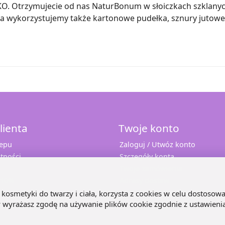
 EKO. Otrzymujecie od nas NaturBonum w słoiczkach szkla
wykorzystujemy także kartonowe pudełka, sznury jutowe i 
lienta
Twoje konto
lepu
Zaloguj / Utwóz konto
tności
Szczegóły konta
Twoje zamówienia
 10%
Adresy dostaw
e
kosmetyki do twarzy i ciała, korzysta z cookies w celu dostosowa
ny wyrażasz zgodę na używanie plików cookie zgodnie z ustawieni