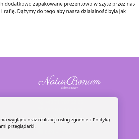
nych dodatkowo zapakowane prezentowo w szyte przez nas
rafię. Dążymy do tego aby nasza działalność była jak
+48 71 707 22 25
+48 602 445 639
+48 664 871 959
nia wyglądu oraz realizacji usług zgodnie z
Polityką
kontakt@naturbonum.pl
ami przeglądarki.
8:00 – 17:30