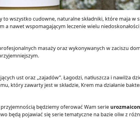
wy to wszystko cudowne, naturalne składniki, które maja w
 a nawet wspomagającym leczenie wielu niedoskonałości 
fesjonalnych masaży oraz wykonywanych w zaciszu domu. 
 przyjemniejszym.
cych ust oraz „zajadów”. Łagodzi, natłuszcza i nawilża dzię
u, który zawarty jest w składzie, Krem ma działanie bakte
z przyjemnością będziemy oferować Wam serie
urozmaicone
wo będą pojawiać się serie tematyczne na bazie oliw z ró