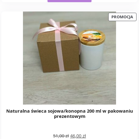
51,00 zł.
46,00 zł.
PR
PROMOCJA
W
PR
Naturalna świeca sojowa/konopna 200 ml w pakowaniu
prezentowym
Pierwotna
Aktualna
51,00
zł
46,00
zł