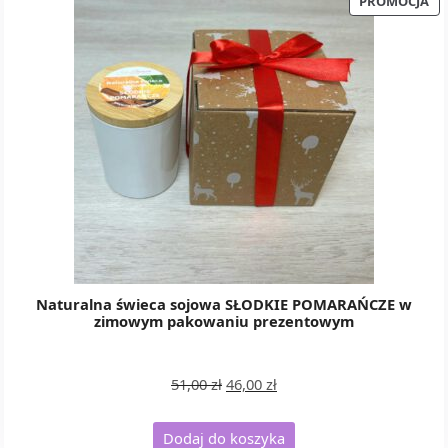
PR
PROMOCJA
W
PR
Naturalna świeca sojowa SŁODKIE POMARAŃCZE w
zimowym pakowaniu prezentowym
Pierwotna
Aktualna
51,00
zł
46,00
zł
cena
cena
wynosiła:
wynosi:
Dodaj do koszyka