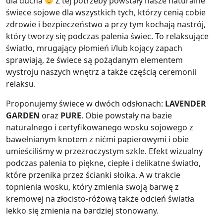
dla ducha
Z tej potrzeby powstały nasze naturalne
świece sojowe dla wszystkich tych, którzy cenią cobie
zdrowie i bezpieczeństwo a przy tym kochają nastrój,
który tworzy się podczas palenia świec. To relaksujące
światło, mrugający płomień i/lub kojący zapach
sprawiają, że świece są pożądanym elementem
wystroju naszych wnętrz a także częścią ceremonii
relaksu.
Proponujemy świece w dwóch odsłonach:
LAVENDER
GARDEN
oraz
PURE
. Obie powstały na bazie
naturalnego i certyfikowanego wosku sojowego z
bawełnianym knotem z nićmi papierowymi i obie
umieściliśmy w przezroczystym szkle. Efekt wizualny
podczas palenia to piękne, ciepłe i delikatne światło,
które przenika przez ścianki słoika. A w trakcie
topnienia wosku, który zmienia swoją barwę z
kremowej na złocisto-różową także odcień światła
lekko się zmienia na bardziej stonowany.