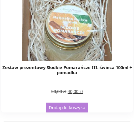
Zestaw prezentowy Słodkie Pomarańcze III: świeca 100ml +
pomadka
Pierwotna
Aktualna
50,00
zł
40,00
zł
cena
cena
wynosiła:
wynosi:
Dodaj do koszyka
50,00 zł.
40,00 zł.