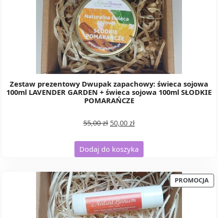
Zestaw prezentowy Dwupak zapachowy: świeca sojowa
100ml LAVENDER GARDEN + świeca sojowa 100ml SŁODKIE
POMARAŃCZE
Pierwotna
Aktualna
55,00
zł
50,00
zł
cena
cena
wynosiła:
wynosi:
Dodaj do koszyka
55,00 zł.
50,00 zł.
PR
PROMOCJA
W
PR