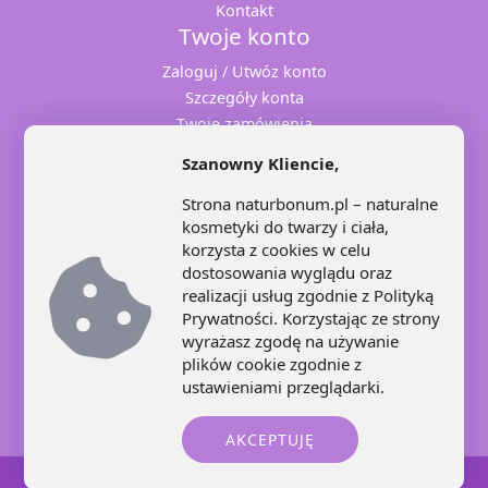
Kontakt
Twoje konto
Zaloguj / Utwóz konto
Szczegóły konta
Twoje zamówienia
Adresy dostaw
Szanowny Kliencie,
Strona naturbonum.pl – naturalne
kosmetyki do twarzy i ciała,
korzysta z cookies w celu
+48 71 707 22 25
dostosowania wyglądu oraz
+48 602 445 639
realizacji usług zgodnie z
Polityką
+48 664 871 959
Prywatności
. Korzystając ze strony
kontakt@naturbonum.pl
wyrażasz zgodę na używanie
8:00 – 17:30
plików cookie zgodnie z
ustawieniami przeglądarki.
AKCEPTUJĘ