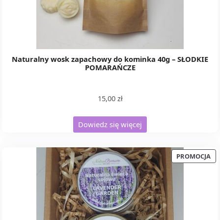
Naturalny wosk zapachowy do kominka 40g – SŁODKIE
POMARAŃCZE
15,00
zł
Dowiedz się więcej
PR
PROMOCJA
W
PR