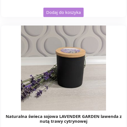
cena
cena
wynosiła:
wynosi:
Dodaj do koszyka
51,00 zł.
46,00 zł.
Naturalna świeca sojowa LAVENDER GARDEN lawenda z
nutą trawy cytrynowej