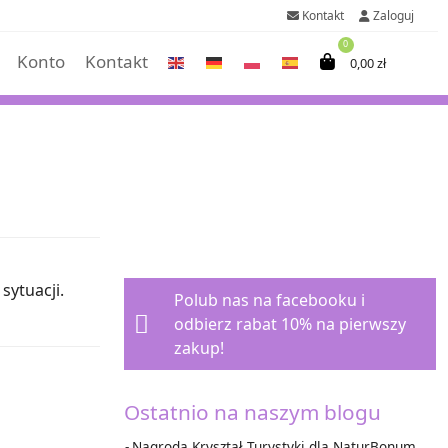
Kontakt
Zaloguj
0
Konto
Kontakt
0,00
zł
sytuacji.
Polub nas na facebooku i
odbierz rabat 10%
na pierwszy
zakup!
Ostatnio na naszym blogu
Nagroda Kryształ Turystyki dla NaturBonum