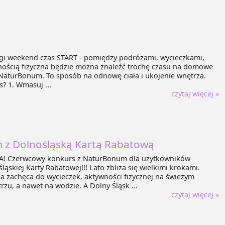
gi weekend czas START - pomiędzy podróżami, wycieczkami,
ością fizyczna będzie można znaleźć trochę czasu na domowe
NaturBonum. To sposób na odnowę ciała i ukojenie wnętrza.
s? 1. Wmasuj ...
czytaj więcej »
z Dolnośląską Kartą Rabatową
! Czerwcowy konkurs z NaturBonum dla użytkowników
ląskiej Karty Rabatowej!!! Lato zbliża się wielkimi krokami.
 zachęca do wycieczek, aktywności fizycznej na świeżym
rzu, a nawet na wodzie. A Dolny Śląsk ...
czytaj więcej »