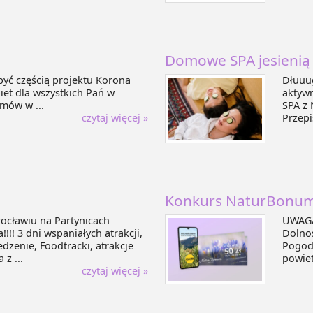
Domowe SPA jesienią
być częścią projektu Korona
Dłuuu
iet dla wszystkich Pań w
aktywn
emów w ...
SPA z 
czytaj więcej »
Przepi
Konkurs NaturBonum 
rocławiu na Partynicach
UWAGA
!!! 3 dni wspaniałych atrakcji,
Dolnoś
dzenie, Foodtracki, atrakcje
Pogoda
z ...
powiet
czytaj więcej »