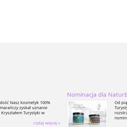
Nominacja dla Natur
radość Nasz kosmetyk 100%
Od pią
marańczy zyskał uznanie
Turyst
 Kryształem Turystyki w
rozstr
nomina
czytaj więcej »