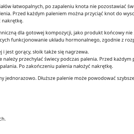
iałów łatwopalnych, po zapaleniu knota nie pozostawiać ś
alenia. Przed każdym paleniem można przyciąć knot do wyso
 nakrętkę.
niczną dla gotowej kompozycji, jako produkt końcowy nie z
jących funkcjonowanie układu hormonalnego, zgodnie z ro
i jest gorący, słoik także się nagrzewa.
e należy przechylać świecy podczas palenia. Przed każdy
palania. Po zakończeniu palenia nałożyć nakrętkę.
ny jednorazowo. Dłuższe palenie może powodować szybsze 
ch.