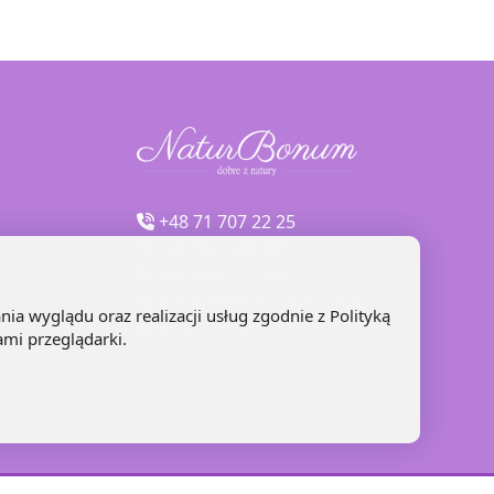
+48 71 707 22 25
+48 602 445 639
+48 664 871 959
kontakt@naturbonum.pl
nia wyglądu oraz realizacji usług zgodnie z
Polityką
8:00 – 17:30
ami przeglądarki.