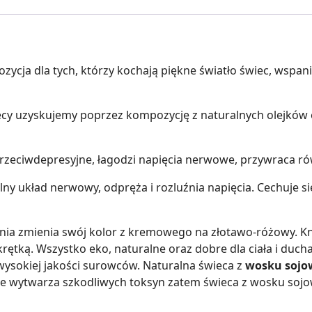
zycja dla tych, którzy kochają piękne światło świec, wspan
ecy uzyskujemy poprzez kompozycję z naturalnych olejków 
rzeciwdepresyjne, łagodzi napięcia nerwowe, przywraca ró
ny układ nerwowy, odpręża i rozluźnia napięcia. Cechuje si
nia zmienia swój kolor z kremowego na złotawo-różowy. Kn
rętką. Wszystko eko, naturalne oraz dobre dla ciała i ducha
 wysokiej jakości surowców. Naturalna świeca z
wosku sojo
e wytwarza szkodliwych toksyn zatem świeca z wosku sojow