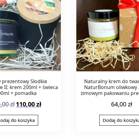
 prezentowy Słodkie
Naturalny krem do twarz
 II: krem 200ml + świeca
NaturBonum oliwkowy 
00ml + pomadka
zimowym pakowaniu pr
Pierwotna
Aktualna
0,00
zł
110,00
zł
64,00
zł
cena
cena
wynosiła:
wynosi:
odaj do koszyka
Dodaj do koszyk
130,00 zł.
110,00 zł.