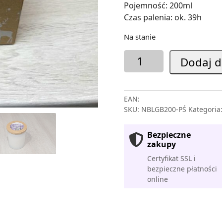
Pojemność: 200ml
Czas palenia: ok. 39h
Na stanie
ilość
Dodaj d
Naturalna
świeca
sojowa
EAN:
LAVENDER
SKU:
NBLGB200-PŚ
Kategoria
GARDEN
w
Bezpieczne
zimowym
zakupy
pakowaniu
Certyfikat SSL i
prezentowym
bezpieczne płatności
online