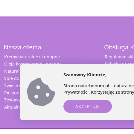
Nasza oferta
Obsługa K
Kremy naturalne i konopne
Regulamin sk
Oleje kosmetyczne konopne
Polityka prywa
Naturalna pomadka
Współpraca
Szanowny Kliencie,
Sole do kąpieli
Odbierz rabat
Świece sojowe i konopne
Sprawdź opini
Strona naturbonum.pl – naturalne 
Prywatności
. Korzystając ze stro
Pielęgnacja jamy ustnej
Kontakt
Zestawy prezentowe
AKCEPTUJĘ
Aktualne promocje