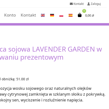
Kontakt
Zaloguj
0
Konto
Kontakt
0,00
zł
eca sojowa LAVENDER GARDEN w
waniu prezentowym
na
Aktualna
cena
 obniżką: 51.00 zł
:
wynosi:
ozycja wosku sojowego oraz naturalnych olejków
rawy cytrynowej zamknięta w szklanym słoiku z pokrywką.
46,00 zł.
jny sen, wyciszenie i rozluźnienie napięcia.