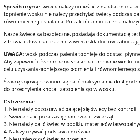
Sposób użycia:
świece należy umieścić z daleka od mater
topnienie wosku nie należy przechylać świecy podczas p
równomiernego spalania. Po zakończeniu palenia nałożyć
Nasze świece są bezpieczne, posiadają dokumentację tech
zdrowia człowieka oraz nie zawiera składników zaburza
UWAGA:
wosk podczas palenia topnieje do postaci płynnej 
Aby zapewnić równomierne spalanie i topnienie wosku ni
celu uzyskania ładniejszego płomienia i równomiernego s
Świecę sojową powinno się palić maksymalnie do 4 godzi
do przechylenia knota i zatopienia go w wosku.
Ostrzeżenia:
1. Nie należy pozostawiać palącej się świecy bez kontroli.
2. Świece palić poza zasięgiem dzieci i zwierząt.
3. Nie należy palić świec w pobliżu materiałów łatwopalny
4. Należy używać podstawki do świec.
5. Nie umieszczać świec w przeciągu.