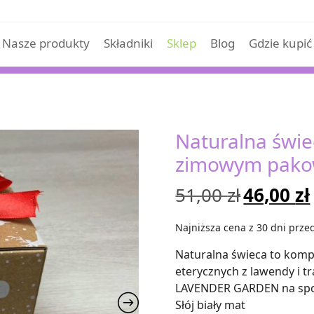
Nasze produkty
Składniki
Sklep
Blog
Gdzie kupić
Naturalna świ
zimowym pako
Pierwot
51,00
zł
46,00
zł
cena
Najniższa cena z 30 dni przed
wynosiła
Naturalna świeca to komp
eterycznych z lawendy i t
51,00 zł.
LAVENDER GARDEN na spoko
Słój biały mat