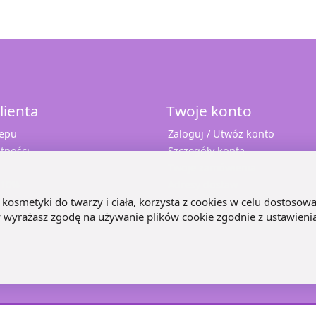
lienta
Twoje konto
lepu
Zaloguj / Utwóz konto
tności
Szczegóły konta
Twoje zamówienia
 10%
Adresy dostaw
e
kosmetyki do twarzy i ciała, korzysta z cookies w celu dostosowa
ny wyrażasz zgodę na używanie plików cookie zgodnie z ustawieni