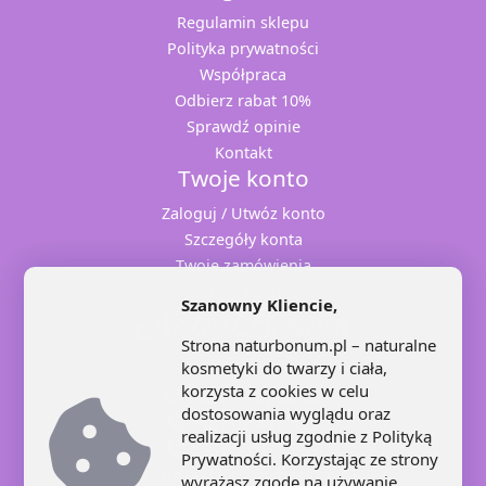
Regulamin sklepu
Polityka prywatności
Współpraca
Odbierz rabat 10%
Sprawdź opinie
Kontakt
Twoje konto
Zaloguj / Utwóz konto
Szczegóły konta
Twoje zamówienia
Adresy dostaw
Szanowny Kliencie,
Strona naturbonum.pl – naturalne
kosmetyki do twarzy i ciała,
korzysta z cookies w celu
+48 71 707 22 25
dostosowania wyglądu oraz
+48 602 445 639
realizacji usług zgodnie z
Polityką
+48 664 871 959
Prywatności
. Korzystając ze strony
kontakt@naturbonum.pl
wyrażasz zgodę na używanie