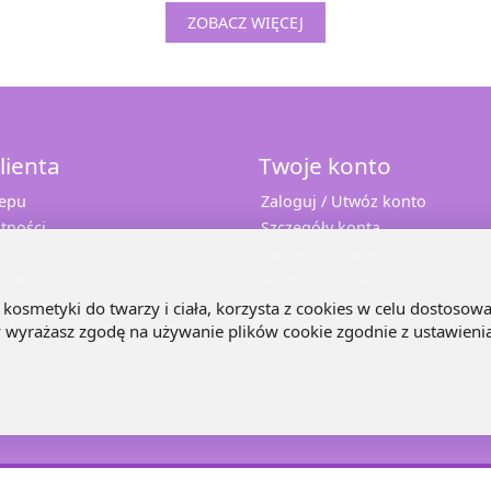
ZOBACZ WIĘCEJ
lienta
Twoje konto
lepu
Zaloguj / Utwóz konto
tności
Szczegóły konta
Twoje zamówienia
 10%
Adresy dostaw
e
kosmetyki do twarzy i ciała, korzysta z cookies w celu dostosowa
ny wyrażasz zgodę na używanie plików cookie zgodnie z ustawieni