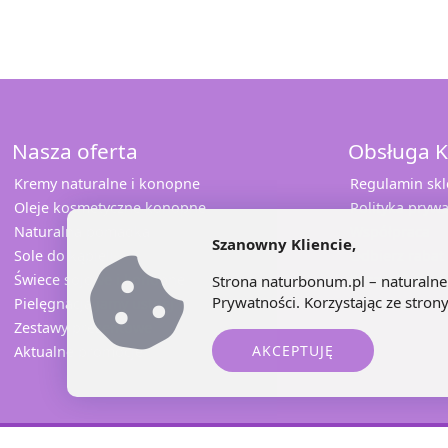
Nasza oferta
Obsługa K
Kremy naturalne i konopne
Regulamin sk
Oleje kosmetyczne konopne
Polityka prywa
Naturalna pomadka
Współpraca
Szanowny Kliencie,
Sole do kąpieli
Odbierz rabat
Świece sojowe i konopne
Sprawdź opini
Strona naturbonum.pl – naturalne 
Prywatności
. Korzystając ze stro
Pielęgnacja jamy ustnej
Kontakt
Zestawy prezentowe
AKCEPTUJĘ
Aktualne promocje