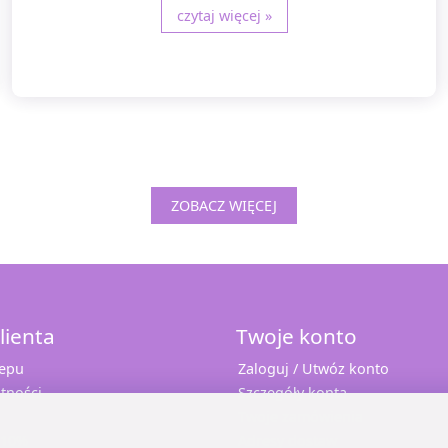
czytaj więcej »
ZOBACZ WIĘCEJ
lienta
Twoje konto
lepu
Zaloguj / Utwóz konto
tności
Szczegóły konta
Twoje zamówienia
 10%
Adresy dostaw