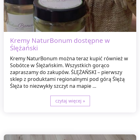
Kremy NaturBonum dostępne w
Ślężański
Kremy NaturBonum można teraz kupić również w
Sobótce w Ślężańskim. Wszystkich gorąco
zapraszamy do zakupów. ŚLĘŻAŃSKI – pierwszy
sklep z produktami regionalnymi pod górą Ślężą
Ślęża to niezwykły szczyt na mapie ...
czytaj więcej »