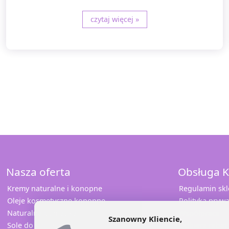
czytaj więcej »
Nasza oferta
Obsługa K
Kremy naturalne i konopne
Regulamin sk
Oleje kosmetyczne konopne
Polityka prywa
Naturalna pomadka
Współpraca
Szanowny Kliencie,
Sole do kąpieli
Odbierz rabat