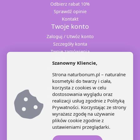
Odbierz rabat 10%
Sprawdź opinie
Kontakt
Twoje konto
Zaloguj / Utwóz konto
Szczegóły konta
Twoje zamówienia
Adresy dostaw
Szanowny Kliencie,
Strona naturbonum.pl – naturalne
kosmetyki do twarzy i ciała,
korzysta z cookies w celu
+48 71 707 22 25
dostosowania wyglądu oraz
+48 602 445 639
realizacji usług zgodnie z
Polityką
+48 664 871 959
Prywatności
. Korzystając ze strony
kontakt@naturbonum.pl
wyrażasz zgodę na używanie
8:00 – 17:30
plików cookie zgodnie z
ustawieniami przeglądarki.