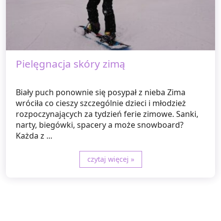
Pielęgnacja skóry zimą
Biały puch ponownie się posypał z nieba Zima
wróciła co cieszy szczególnie dzieci i młodzież
rozpoczynających za tydzień ferie zimowe. Sanki,
narty, biegówki, spacery a może snowboard?
Każda z ...
czytaj więcej »