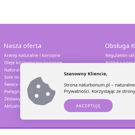
Nasza oferta
Obsługa K
Kremy naturalne i konopne
Regulamin sk
Oleje kosmetyczne konopne
Polityka prywa
Naturalna pomadka
Współpraca
Szanowny Kliencie,
Sole do kąpieli
Odbierz rabat
Świece sojowe i konopne
Sprawdź opini
Strona naturbonum.pl – naturalne 
Prywatności
. Korzystając ze stro
Pielęgnacja jamy ustnej
Kontakt
Zestawy prezentowe
AKCEPTUJĘ
Aktualne promocje