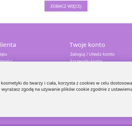
ZOBACZ WIĘCEJ
lienta
Twoje konto
lepu
Zaloguj / Utwóz konto
tności
Szczegóły konta
Twoje zamówienia
 10%
Adresy dostaw
e
kosmetyki do twarzy i ciała, korzysta z cookies w celu dostosowa
ny wyrażasz zgodę na używanie plików cookie zgodnie z ustawieni