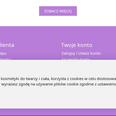
ZOBACZ WIĘCEJ
lienta
Twoje konto
lepu
Zaloguj / Utwóz konto
tności
Szczegóły konta
Twoje zamówienia
 10%
Adresy dostaw
e
kosmetyki do twarzy i ciała, korzysta z cookies w celu dostosowa
ny wyrażasz zgodę na używanie plików cookie zgodnie z ustawieni