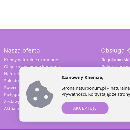
Nasza oferta
Obsługa K
Kremy naturalne i konopne
Regulamin sk
Oleje kosmetyczne konopne
Polityka prywa
Naturalna pomadka
Współpraca
Szanowny Kliencie,
Sole do kąpieli
Odbierz rabat
Świece sojowe i konopne
Sprawdź opini
Strona naturbonum.pl – naturalne 
Prywatności
. Korzystając ze stro
Pielęgnacja jamy ustnej
Kontakt
Zestawy prezentowe
AKCEPTUJĘ
Aktualne promocje