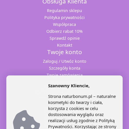
Obsługa Klienta
Regulamin sklepu
Polityka prywatności
Współpraca
Odbierz rabat 10%
Sprawdź opinie
Kontakt
Twoje konto
Zaloguj / Utwóz konto
Szczegóły konta
Twoje zamówienia
Adresy dostaw
Szanowny Kliencie,
Strona naturbonum.pl – naturalne
kosmetyki do twarzy i ciała,
korzysta z cookies w celu
+48 71 707 22 25
dostosowania wyglądu oraz
+48 602 445 639
realizacji usług zgodnie z
Polityką
+48 664 871 959
Prywatności
. Korzystając ze strony