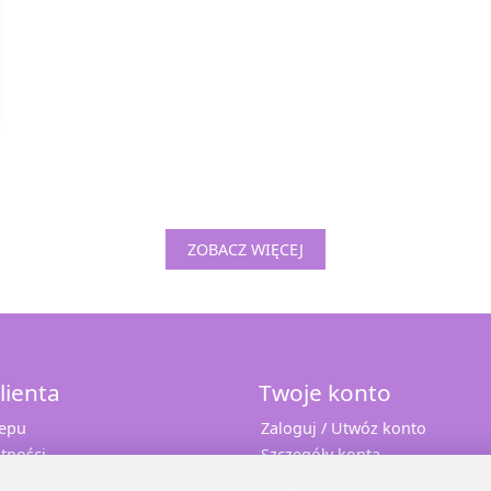
ZOBACZ WIĘCEJ
lienta
Twoje konto
lepu
Zaloguj / Utwóz konto
tności
Szczegóły konta
Twoje zamówienia