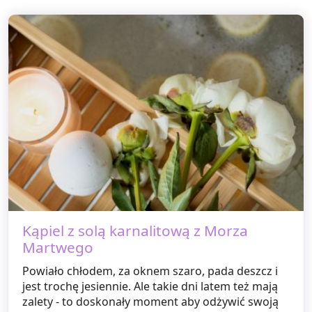
Kąpiel z solą karnalitową z Morza
Martwego
Powiało chłodem, za oknem szaro, pada deszcz i
jest trochę jesiennie. Ale takie dni latem też mają
zalety - to doskonały moment aby odżywić swoją