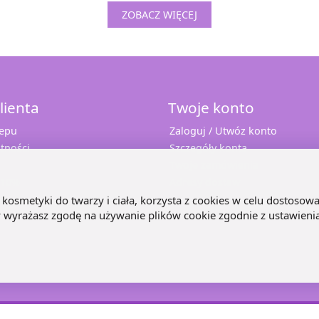
ZOBACZ WIĘCEJ
lienta
Twoje konto
lepu
Zaloguj / Utwóz konto
tności
Szczegóły konta
Twoje zamówienia
 10%
Adresy dostaw
e
kosmetyki do twarzy i ciała, korzysta z cookies w celu dostosowa
ny wyrażasz zgodę na używanie plików cookie zgodnie z ustawieni