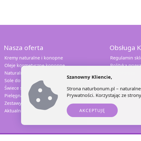
Nasza oferta
Obsługa K
Kremy naturalne i konopne
Regulamin sk
Oleje kosmetyczne konopne
Polityka prywa
Naturalna pomadka
Współpraca
Szanowny Kliencie,
Sole do kąpieli
Odbierz rabat
Świece sojowe i konopne
Sprawdź opini
Strona naturbonum.pl – naturalne 
Prywatności
. Korzystając ze stro
Pielęgnacja jamy ustnej
Kontakt
Zestawy prezentowe
AKCEPTUJĘ
Aktualne promocje