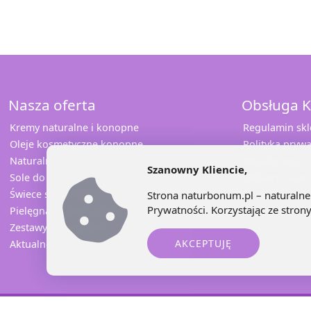
Nasza oferta
Obsługa K
Kremy naturalne i konopne
Regulamin sk
Oleje kosmetyczne konopne
Polityka prywa
Naturalna pomadka
Współpraca
Szanowny Kliencie,
Sole do kąpieli
Odbierz rabat
Świece sojowe i konopne
Sprawdź opini
Strona naturbonum.pl – naturalne 
Prywatności
. Korzystając ze stro
Pielęgnacja jamy ustnej
Kontakt
Zestawy prezentowe
AKCEPTUJĘ
Aktualne promocje