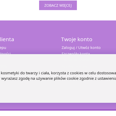
ZOBACZ WIĘCEJ
lienta
Twoje konto
lepu
Zaloguj / Utwóz konto
tności
Szczegóły konta
Twoje zamówienia
 10%
Adresy dostaw
e
kosmetyki do twarzy i ciała, korzysta z cookies w celu dostosowa
ny wyrażasz zgodę na używanie plików cookie zgodnie z ustawieni