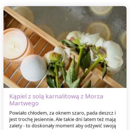
Kąpiel z solą karnalitową z Morza
Martwego
Powiało chłodem, za oknem szaro, pada deszcz i
jest trochę jesiennie. Ale takie dni latem też mają
zalety - to doskonały moment aby odżywić swoją