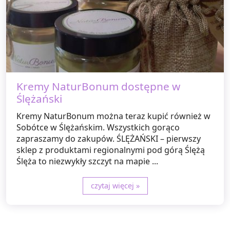
Kremy NaturBonum dostępne w
Ślężański
Kremy NaturBonum można teraz kupić również w
Sobótce w Ślężańskim. Wszystkich gorąco
zapraszamy do zakupów. ŚLĘŻAŃSKI – pierwszy
sklep z produktami regionalnymi pod górą Ślężą
Ślęża to niezwykły szczyt na mapie ...
czytaj więcej »