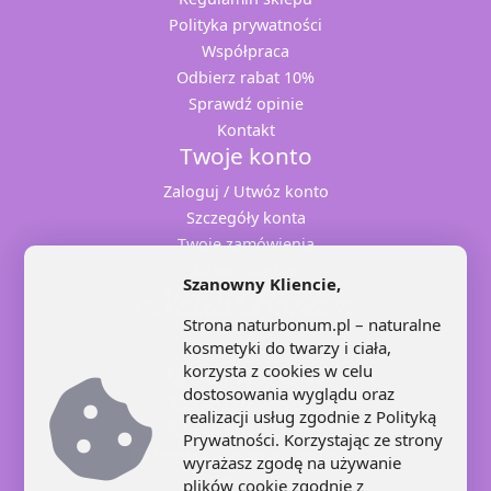
Polityka prywatności
Współpraca
Odbierz rabat 10%
Sprawdź opinie
Kontakt
Twoje konto
Zaloguj / Utwóz konto
Szczegóły konta
Twoje zamówienia
Adresy dostaw
Szanowny Kliencie,
Strona naturbonum.pl – naturalne
kosmetyki do twarzy i ciała,
korzysta z cookies w celu
+48 71 707 22 25
dostosowania wyglądu oraz
+48 602 445 639
realizacji usług zgodnie z
Polityką
+48 664 871 959
Prywatności
. Korzystając ze strony
kontakt@naturbonum.pl
wyrażasz zgodę na używanie
8:00 – 17:30
plików cookie zgodnie z