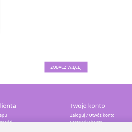
ZOBACZ WIĘCEJ
lienta
Twoje konto
lepu
Zaloguj / Utwóz konto
tności
Szczegóły konta
Twoje zamówienia