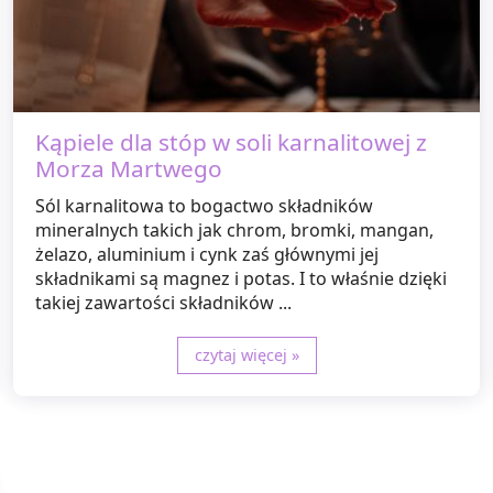
Kąpiele dla stóp w soli karnalitowej z
Morza Martwego
Sól karnalitowa to bogactwo składników
mineralnych takich jak chrom, bromki, mangan,
żelazo, aluminium i cynk zaś głównymi jej
składnikami są magnez i potas. I to właśnie dzięki
takiej zawartości składników ...
czytaj więcej »