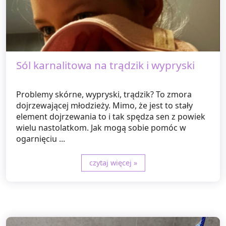
Sól karnalitowa na trądzik i wypryski
Problemy skórne, wypryski, trądzik? To zmora
dojrzewającej młodzieży. Mimo, że jest to stały
element dojrzewania to i tak spędza sen z powiek
wielu nastolatkom. Jak mogą sobie pomóc w
ogarnięciu ...
czytaj więcej »