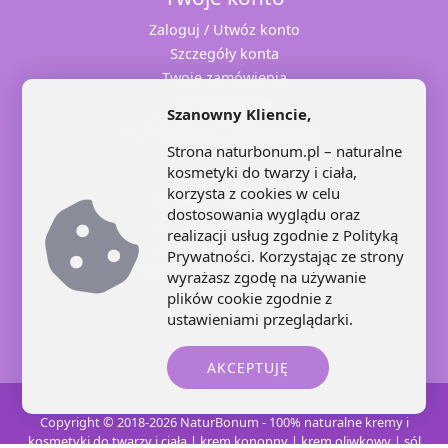
Zaloguj / Utwóz konto
Szczegóły konta
Twoje zamówienia
Adresy dostaw
Szanowny Kliencie,
Strona naturbonum.pl – naturalne
kosmetyki do twarzy i ciała,
korzysta z cookies w celu
+48 71 707 22 25
dostosowania wyglądu oraz
+48 602 445 639
realizacji usług zgodnie z
Polityką
+48 664 871 959
Prywatności
. Korzystając ze strony
kontakt@naturbonum.pl
wyrażasz zgodę na używanie
8:00 – 17:30
plików cookie zgodnie z
ustawieniami przeglądarki.
AKCEPTUJĘ
Copyright © 2018-2026 NaturBonum - 100% naturalne kremy i
kosmetyki do twarzy i ciała | krem konopny | krem oliwkowy | sól