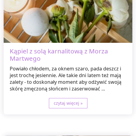
Kąpiel z solą karnalitową z Morza
Martwego
Powiało chłodem, za oknem szaro, pada deszcz i
jest trochę jesiennie. Ale takie dni latem też mają
zalety - to doskonały moment aby odżywić swoją
skórę zmęczoną słońcem i zaserwować ...
czytaj więcej »