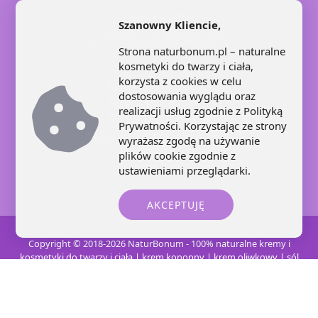
Adresy dostaw
Szanowny Kliencie,
Strona naturbonum.pl – naturalne
kosmetyki do twarzy i ciała,
korzysta z cookies w celu
+48 71 707 22 25
dostosowania wyglądu oraz
+48 602 445 639
realizacji usług zgodnie z
Polityką
+48 664 871 959
Prywatności
. Korzystając ze strony
kontakt@naturbonum.pl
wyrażasz zgodę na używanie
8:00 – 17:30
plików cookie zgodnie z
ustawieniami przeglądarki.
AKCEPTUJĘ
Copyright © 2018-2026 NaturBonum - 100% naturalne kremy i
kosmetyki do twarzy i ciała | krem konopny | krem oliwkowy | sól
karnalitowa | świece sojowe
Realizacja i opieka:
INFORD.eu