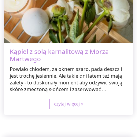
Kąpiel z solą karnalitową z Morza
Martwego
Powiało chłodem, za oknem szaro, pada deszcz i
jest trochę jesiennie. Ale takie dni latem też mają
zalety - to doskonały moment aby odżywić swoją
skórę zmęczoną słońcem i zaserwować ...
czytaj więcej »