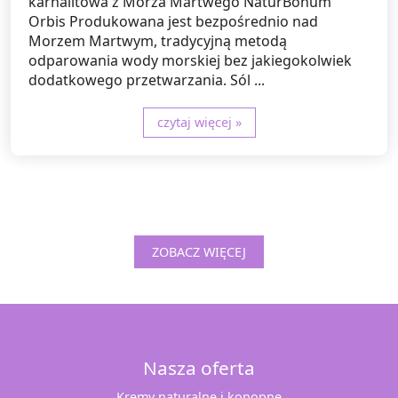
karnalitowa z Morza Martwego NaturBonum
Orbis Produkowana jest bezpośrednio nad
Morzem Martwym, tradycyjną metodą
odparowania wody morskiej bez jakiegokolwiek
dodatkowego przetwarzania. Sól ...
czytaj więcej »
ZOBACZ WIĘCEJ
Nasza oferta
Kremy naturalne i konopne