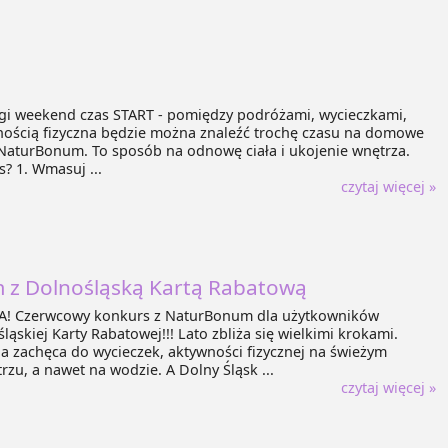
gi weekend czas START - pomiędzy podróżami, wycieczkami,
ością fizyczna będzie można znaleźć trochę czasu na domowe
NaturBonum. To sposób na odnowę ciała i ukojenie wnętrza.
s? 1. Wmasuj ...
czytaj więcej »
z Dolnośląską Kartą Rabatową
! Czerwcowy konkurs z NaturBonum dla użytkowników
ląskiej Karty Rabatowej!!! Lato zbliża się wielkimi krokami.
 zachęca do wycieczek, aktywności fizycznej na świeżym
rzu, a nawet na wodzie. A Dolny Śląsk ...
czytaj więcej »