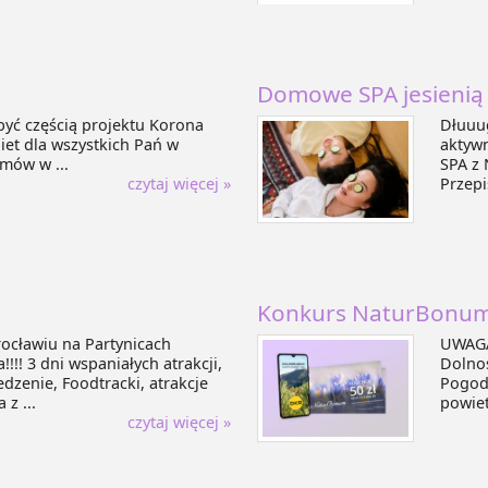
Domowe SPA jesienią
być częścią projektu Korona
Dłuuu
iet dla wszystkich Pań w
aktywn
emów w ...
SPA z 
czytaj więcej »
Przepi
Konkurs NaturBonum 
rocławiu na Partynicach
UWAGA
!!! 3 dni wspaniałych atrakcji,
Dolnoś
dzenie, Foodtracki, atrakcje
Pogoda
z ...
powiet
czytaj więcej »