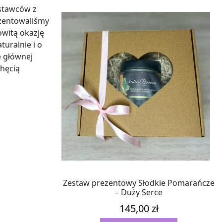
stawców z
ezentowaliśmy
owitą okazję
uralnie i o
e głównej
chęcią
Zestaw prezentowy Słodkie Pomarańcze
– Duży Serce
145,00
zł