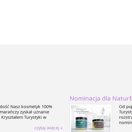
Nominacja dla Natur
radość Nasz kosmetyk 100%
Od pią
marańczy zyskał uznanie
Turyst
 Kryształem Turystyki w
rozstr
nomina
czytaj więcej »