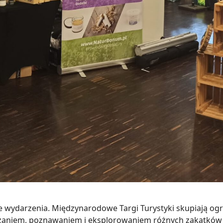
 wydarzenia. Międzynarodowe Targi Turystyki skupiają o
zaniem, poznawaniem i eksplorowaniem różnych zakątków 