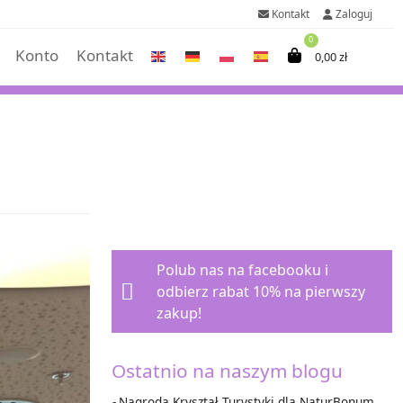
Kontakt
Zaloguj
0
Konto
Kontakt
0,00
zł
Polub nas na facebooku i
odbierz rabat 10%
na pierwszy
zakup!
Ostatnio na naszym blogu
Nagroda Kryształ Turystyki dla NaturBonum