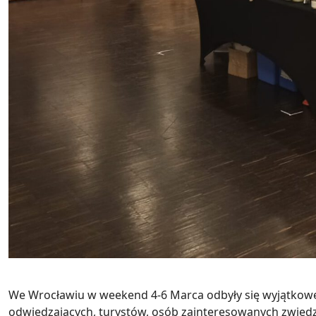
We Wrocławiu w weekend 4-6 Marca odbyły się wyjątkowe
odwiedzających, turystów, osób zainteresowanych zwied