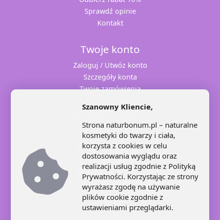
Sprawdź opinie
Kontakt
Twoje konto
Zaloguj / Utwóz konto
Szczegóły konta
Twoje zamówienia
Adresy dostaw
Szanowny Kliencie,
Strona naturbonum.pl – naturalne
kosmetyki do twarzy i ciała,
korzysta z cookies w celu
+48 71 707 22 25
dostosowania wyglądu oraz
+48 602 445 639
realizacji usług zgodnie z
Polityką
+48 664 871 959
Prywatności
. Korzystając ze strony
kontakt@naturbonum.pl
wyrażasz zgodę na używanie
8:00 – 17:30
plików cookie zgodnie z
ustawieniami przeglądarki.