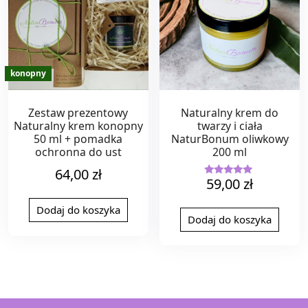
Zestaw prezentowy
Naturalny krem do
Naturalny krem konopny
twarzy i ciała
50 ml + pomadka
NaturBonum oliwkowy
ochronna do ust
200 ml
64,00
zł
59,00
zł
Oceniono
5.00
na 5
Dodaj do koszyka
Dodaj do koszyka