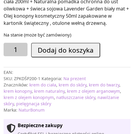
ciała 200ml + Naturalna pomadka ochronna do ust
oliwkowa + świeca sojowa Lavender Garden biały mat +
Olej konopny kosmetyczny 50ml zapakowane w
kartonik świąteczny , otulone wełną drzewną.
Na stanie (może być zamówiony)
ilość
Dodaj do koszyka
Zestaw
prezentowy
Oliwkowy
EAN:
-
SKU:
ZPKDŚP200-1
Kategoria:
Na prezent
Duży
Znaczników:
krem do ciała
,
krem do skóry
,
krem do twarzy
,
Serce
krem konopny
,
krem naturalny
,
krem z olejem arganowym
,
krem z olejem konopnym
,
natłuszczanie skóry
,
nawilżanie
skóry
,
pielęgnacja skóry
Marka:
NaturBonum
Bezpieczne zakupy
Certyfikat SSL i bezpieczne płatności online