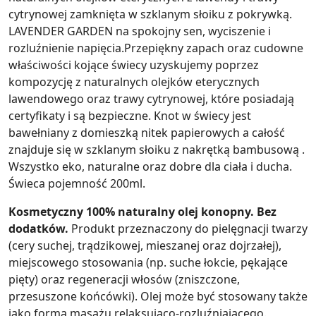
cytrynowej zamknięta w szklanym słoiku z pokrywką.
LAVENDER GARDEN na spokojny sen, wyciszenie i
rozluźnienie napięcia.Przepiękny zapach oraz cudowne
właściwości kojące świecy uzyskujemy poprzez
kompozycję z naturalnych olejków eterycznych
lawendowego oraz trawy cytrynowej, które posiadają
certyfikaty i są bezpieczne. Knot w świecy jest
bawełniany z domieszką nitek papierowych a całość
znajduje się w szklanym słoiku z nakrętką bambusową .
Wszystko eko, naturalne oraz dobre dla ciała i ducha.
Świeca pojemność 200ml.
Kosmetyczny 100% naturalny olej konopny. Bez
dodatków.
Produkt przeznaczony do pielęgnacji twarzy
(cery suchej, trądzikowej, mieszanej oraz dojrzałej),
miejscowego stosowania (np. suche łokcie, pękające
pięty) oraz regeneracji włosów (zniszczone,
przesuszone końcówki). Olej może być stosowany także
jako forma masażu relaksująco-rozluźniającego.