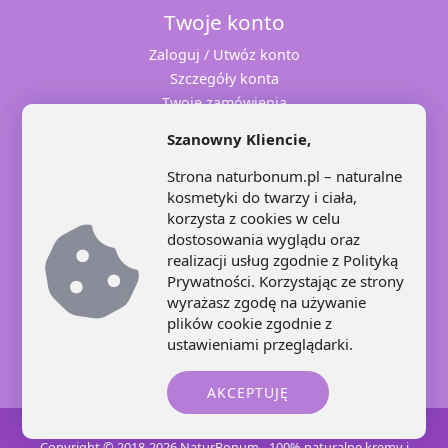
Twoje konto
Zaloguj / Utwóz konto
Szczegóły konta
Twoje zamówienia
Adresy dostaw
Szanowny Kliencie,
Strona naturbonum.pl – naturalne
kosmetyki do twarzy i ciała,
korzysta z cookies w celu
+48 71 707 22 25
dostosowania wyglądu oraz
+48 602 445 639
realizacji usług zgodnie z
Polityką
+48 664 871 959
Prywatności
. Korzystając ze strony
kontakt@naturbonum.pl
wyrażasz zgodę na używanie
8:00 – 17:30
plików cookie zgodnie z
ustawieniami przeglądarki.
AKCEPTUJĘ
Copyright © 2018-2026 NaturBonum - 100% naturalne kremy i