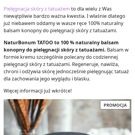
Pielęgnacja skóry z tatuażem
to dla wielu z Was
niewątpliwie bardzo ważna kwestia. I właśnie dlatego
już niebawem oddamy w wasze ręce 100% naturalny
balsam konopny do pielęgnacji skóry z tatuażami.
NaturBonum TATOO to 100 % naturalny balsam
konopny do pielęgnacji skóry z tatuażami.
Balsam w
formie kremu szczególnie polecany do codziennej
pielęgnacji skóry z tatuażami. Regeneruje, nawilża,
chroni i odżywia skórę jednocześnie pielęgnując tatuaż
dla zachowania jego wyglądu i blasku.
Więcej informacji już wkrótce!
PR
PROMOCJA
W
PRO