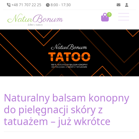
+48 71 707 22 25
8:00 - 17:30
0
Naturalny balsam konopny
do pielęgnacji skóry z
tatuażem – już wkrótce