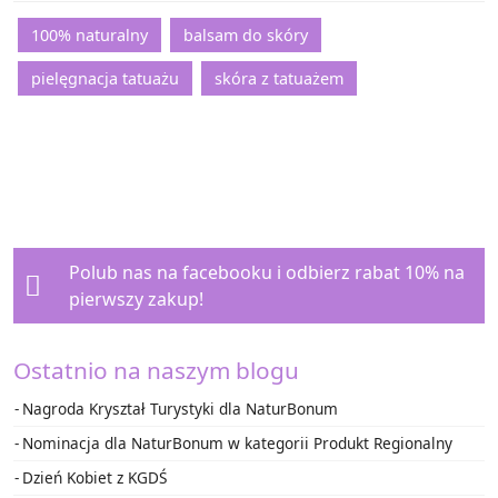
59,00 zł.
52,00 zł.
100% naturalny
balsam do skóry
pielęgnacja tatuażu
skóra z tatuażem
Polub nas na facebooku i
odbierz rabat 10%
na
pierwszy zakup!
Ostatnio na naszym blogu
Nagroda Kryształ Turystyki dla NaturBonum
Nominacja dla NaturBonum w kategorii Produkt Regionalny
Dzień Kobiet z KGDŚ