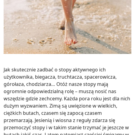
Jak skutecznie zadbać o stopy aktywnego ich
użytkownika, biegacza, truchtacza, spacerowicza,
górołaza, chodziarza… Otóż nasze stopy mają
ogromnie odpowiedzialną rolę – muszą nosić nas
wszędzie gdzie zechcemy. Każda pora roku jest dla nich
dużym wyzwaniem. Zimą są uwięzione w wielkich,
ciężkich butach, czasem się zapocą czasem
przemarzają. Jesienią i wiosna z reguły zdarza się
przemoczyć stopy i w takim stanie trzymać je jeszcze w
butach jakiś czas. Latem natomiast częściej śmigamy w