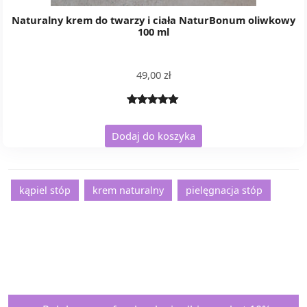
Naturalny krem do twarzy i ciała NaturBonum oliwkowy
100 ml
49,00
zł
Oceniony
2
5.00
na 5
Dodaj do koszyka
na
podstawie
ocen
kąpiel stóp
krem naturalny
pielęgnacja stóp
klientów