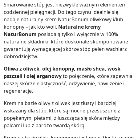
Smarowanie stóp jest niezwykle ważnym elementem
codziennej pielęgnacji. Do tego czynu idealnie się
nadaje naturalny krem NaturBonum oliwkowy i/lub
konopny – jak kto woli.
Naturalne kremy
NaturBonum
posiadają tylko i wyłącznie w 100%
naturalne składniki, które doskonale skomponowane
gwarantują wymagającej skórze stóp pełen wachlarz
dobrodziejstw.
Oliwa z oliwek, olej konopny, masło shea, wosk
pszczeli i olej arganowy
to połączenie, które zapewnia
naszej skórze elastyczność, odżywienie, nawilżenie i
regeneracje.
Krem na bazie oliwy z oliwek jest tłusty i bardziej
wskazany dla stóp, które są mocne przesuszone z
popękanymi piętami, z łuszczącą się skórą między
palcami lub z bardzo twardą skórą.
Krem na bazie oleju konopnego jest mniej tłusty a same