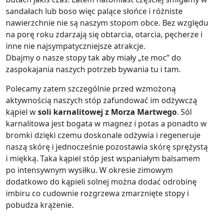
sandałach lub boso więc palące słońce i różniste
nawierzchnie nie są naszym stopom obce. Bez względu
na porę roku zdarzają się obtarcia, otarcia, pęcherze i
inne nie najsympatyczniejsze atrakcje.
Dbajmy o nasze stopy tak aby miały „te moc” do
zaspokajania naszych potrzeb bywania tu i tam.
Polecamy zatem szczególnie przed wzmożoną
aktywnością naszych stóp zafundować im odżywczą
kąpiel w
soli karnalitowej z Morza Martwego
. Sól
karnalitowa jest bogata w magnez i potas a ponadto w
bromki dzięki czemu doskonale odżywia i regeneruje
naszą skórę i jednocześnie pozostawia skórę sprężystą
i miękką. Taka kąpiel stóp jest wspaniałym balsamem
po intensywnym wysiłku. W okresie zimowym
dodatkowo do kąpieli solnej można dodać odrobinę
imbiru co cudownie rozgrzewa zmarznięte stopy i
pobudza krążenie.