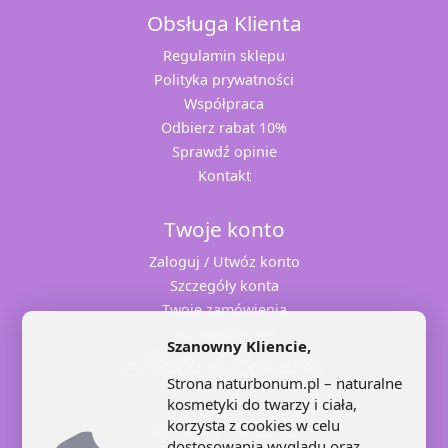
Obsługa Klienta
Regulamin sklepu
Polityka prywatności
Współpraca
Odbierz rabat 10%
Sprawdź opinie
Kontakt
Twoje konto
Zaloguj / Utwóz konto
Szczegóły konta
Twoje zamówienia
Adresy dostaw
Szanowny Kliencie,
Strona naturbonum.pl – naturalne
kosmetyki do twarzy i ciała,
korzysta z cookies w celu
+48 71 707 22 25
dostosowania wyglądu oraz