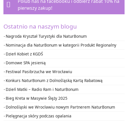
Polub nas na facebooku i
odbierz rabat 10%
na
pierwszy zakup!
Ostatnio na naszym blogu
Nagroda Kryształ Turystyki dla NaturBonum
Nominacja dla NaturBonum w kategorii Produkt Regionalny
Dzień Kobiet z KGDŚ
Domowe SPA jesienią
Festiwal Pasibrzucha we Wrocławiu
Konkurs NaturBonum z Dolnośląską Kartą Rabatową
Dzień Matki – Radio Ram i NaturBonum
Bieg Kreta w Masywie Ślęży 2025
Dolnośląski we Wrocławiu nowym Partnerem NaturBonum
Pielęgnacja skóry podczas opalania