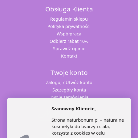
Obsługa Klienta
Regulamin sklepu
Polityka prywatności
Współpraca
Odbierz rabat 10%
Sprawdź opinie
Kontakt
Twoje konto
Zaloguj / Utwóz konto
Szczegóły konta
Twoje zamówienia
Adresy dostaw
Szanowny Kliencie,
Strona naturbonum.pl – naturalne
kosmetyki do twarzy i ciała,
korzysta z cookies w celu
+48 71 707 22 25