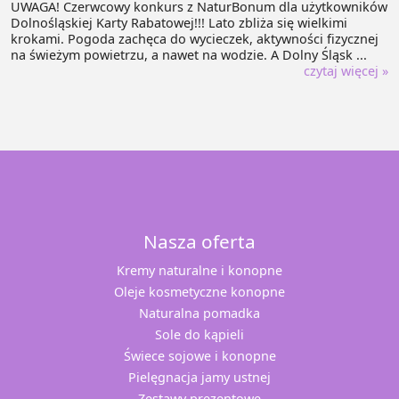
UWAGA! Czerwcowy konkurs z NaturBonum dla użytkowników
Dolnośląskiej Karty Rabatowej!!! Lato zbliża się wielkimi
krokami. Pogoda zachęca do wycieczek, aktywności fizycznej
na świeżym powietrzu, a nawet na wodzie. A Dolny Śląsk ...
czytaj więcej »
Nasza oferta
Kremy naturalne i konopne
Oleje kosmetyczne konopne
Naturalna pomadka
Sole do kąpieli
Świece sojowe i konopne
Pielęgnacja jamy ustnej
Zestawy prezentowe