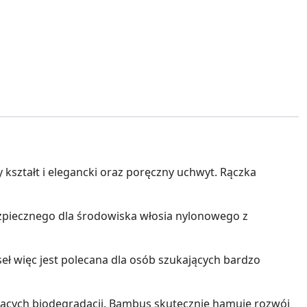
ztałt i elegancki oraz poręczny uchwyt. Rączka
zpiecznego dla środowiska włosia nylonowego z
ł więc jest polecana dla osób szukających bardzo
jących biodegradacji. Bambus skutecznie hamuje rozwój