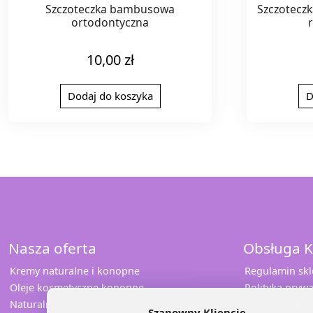
Szczoteczka bambusowa
Szczoteczk
ortodontyczna
10,00
zł
Dodaj do koszyka
D
Nasza oferta
Obsługa K
Kremy naturalne i konopne
Regulamin sk
Oleje kosmetyczne konopne
Polityka prywa
Naturalna pomadka
Współpraca
Szanowny Kliencie,