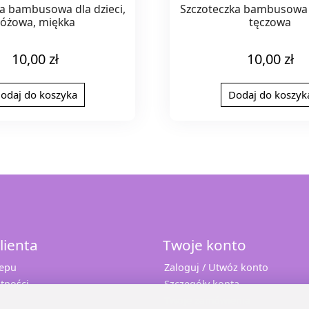
a bambusowa dla dzieci,
Szczoteczka bambusowa d
różowa, miękka
tęczowa
10,00
zł
10,00
zł
odaj do koszyka
Dodaj do koszyk
lienta
Twoje konto
lepu
Zaloguj / Utwóz konto
tności
Szczegóły konta
Twoje zamówienia