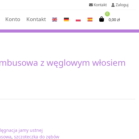
Kontakt
Zaloguj
0
Konto
Kontakt
0,00
zł
ambusowa z węglowym włosiem
elęgnacja jamy ustnej
usowa
,
szczoteczka do zębów