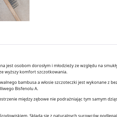
est osobom dorosłym i młodzieży ze względu na smukły ks
ze wyższy komfort szczotkowania.
alnego bambusa a włosie szczoteczki jest wykonane z be
liwego Bisfenolu A.
strzenie między zębowe nie podrażniając tym samym dziąse
 środowiskiem. Składa się z naturalnych surowców podlega