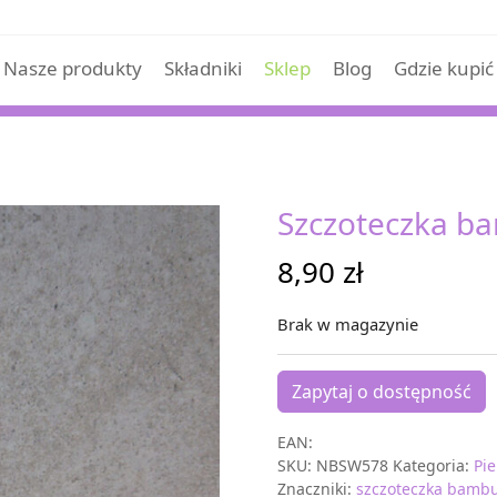
Nasze produkty
Składniki
Sklep
Blog
Gdzie kupić
Szczoteczka b
8,90
zł
Brak w magazynie
Zapytaj o dostępność
EAN:
SKU:
NBSW578
Kategoria:
Pi
Znaczniki:
szczoteczka bamb