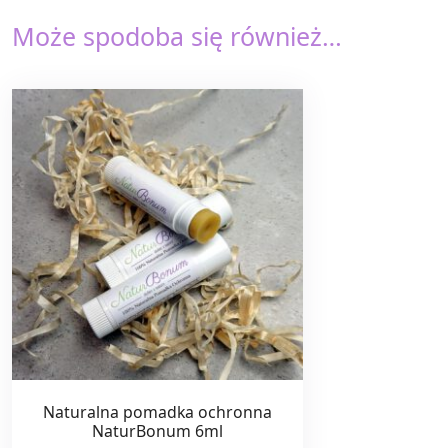
Może spodoba się również…
Naturalna pomadka ochronna
NaturBonum 6ml