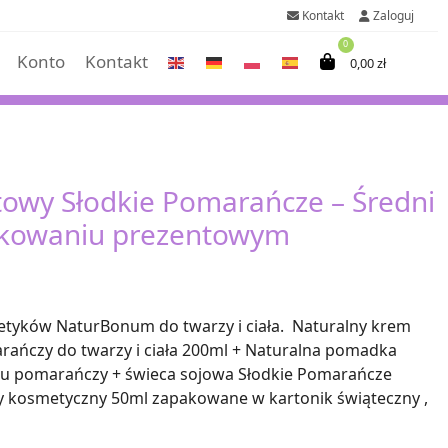
Kontakt
Zaloguj
0
Konto
Kontakt
0,00
zł
owy Słodkie Pomarańcze – Średni
kowaniu prezentowym
tyków NaturBonum do twarzy i ciała. Naturalny krem
ańczy do twarzy i ciała 200ml + Naturalna pomadka
hu pomarańczy + świeca sojowa Słodkie Pomarańcze
y kosmetyczny 50ml zapakowane w kartonik świąteczny ,