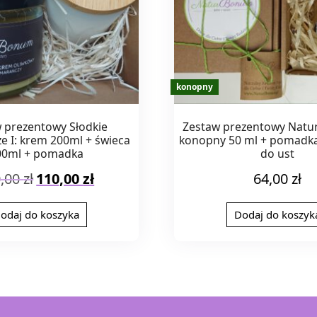
 prezentowy Słodkie
Zestaw prezentowy Natu
 I: krem 200ml + świeca
konopny 50 ml + pomadk
00ml + pomadka
do ust
Pierwotna
Aktualna
0,00
zł
110,00
zł
64,00
zł
cena
cena
wynosiła:
wynosi:
odaj do koszyka
Dodaj do koszyk
130,00 zł.
110,00 zł.