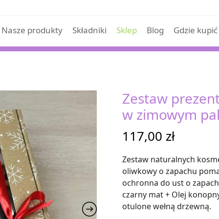
Nasze produkty
Składniki
Sklep
Blog
Gdzie kupić
Zestaw prezent
w zimowym pa
117,00
zł
Zestaw naturalnych kosme
oliwkowy o zapachu pomar
ochronna do ust o zapac
czarny mat + Olej konopn
otulone wełną drzewną.