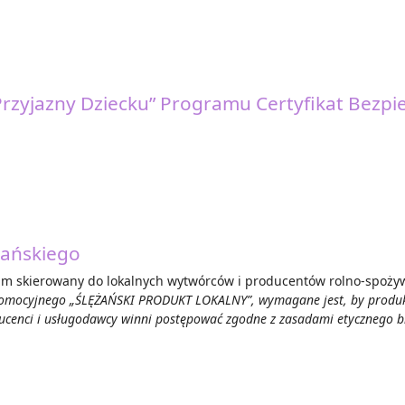
rzyjazny Dziecku” Programu Certyfikat Bezpi
żańskiego
ram skierowany do lokalnych wytwórców i producentów rolno-spoży
romocyjnego „ŚLĘŻAŃSKI PRODUKT LOKALNY”, wymagane jest, by produkt 
ucenci i usługodawcy winni postępować zgodne z zasadami etycznego biz