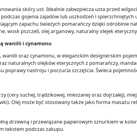
nowania skóry ust. Idealnie zabezpiecza usta przed wilgoci
 podczas gojenia zajadów lub uszkodzeń i spierzchniętych u
ającym zapachu świeżych pomarańczy dzięki odrobinie nat
ane, wosk pszczeli, olej arganowy, naturalny olejek eteryczn
 wanilii i cynamonu
, wanilii oraz cynamonu, w eleganckim designerskim pojem
z naturalnych olejków eterycznych z pomarańczy, mandary
 poprawy nastroju i poczucia szczęścia. Świeca pojemnoś
y (cery suchej, trądzikowej, mieszanej oraz dojrzałej), mie
wki). Olej może być stosowany także jako forma masażu rel
wełną drzewną i przewiązane papierowym sznurkiem w kolo
ym tekstem podczas zakupu.