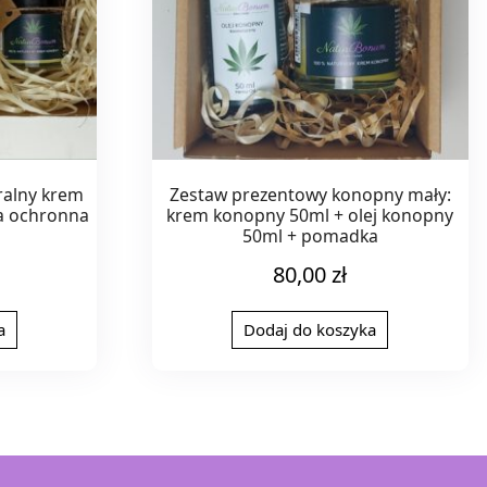
ralny krem
Zestaw prezentowy konopny mały:
a ochronna
krem konopny 50ml + olej konopny
50ml + pomadka
80,00
zł
a
Dodaj do koszyka