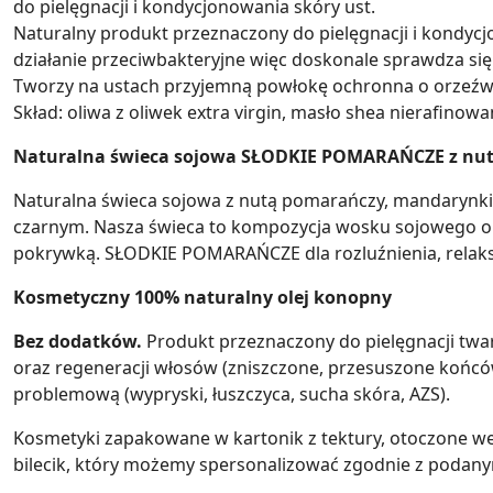
do pielęgnacji i kondycjonowania skóry ust.
Naturalny produkt przeznaczony do pielęgnacji i kondycjo
działanie przeciwbakteryjne więc doskonale sprawdza się
Tworzy na ustach przyjemną powłokę ochronna o orzeźwi
Skład: oliwa z oliwek extra virgin, masło shea nierafinow
Naturalna świeca sojowa SŁODKIE POMARAŃCZE z nutą
Naturalna świeca sojowa z nutą pomarańczy, mandarynki
czarnym. Nasza świeca to kompozycja wosku sojowego ora
pokrywką. SŁODKIE POMARAŃCZE dla rozluźnienia, relaksu
Kosmetyczny 100% naturalny olej konopny
Bez dodatków.
Produkt przeznaczony do pielęgnacji twarz
oraz regeneracji włosów (zniszczone, przesuszone końcó
problemową (wypryski, łuszczyca, sucha skóra, AZS).
Kosmetyki zapakowane w kartonik z tektury, otoczone 
bilecik, który możemy spersonalizować zgodnie z podan