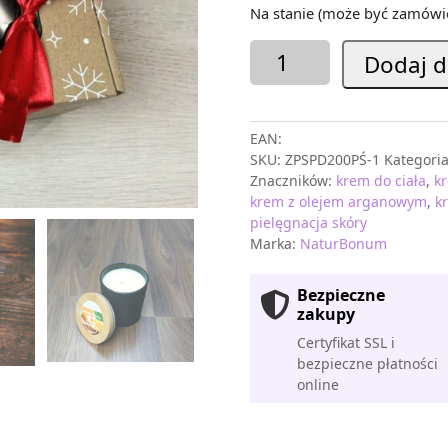
Na stanie (może być zamówi
ilość
Dodaj d
Zestaw
prezentowy
Słodkie
EAN:
Pomarańcze
SKU:
ZPSPD200PŚ-1
Kategori
-
Znaczników:
krem do ciała
,
k
Średni
krem z olejem arganowym
,
k
w
pielęgnacja skóry
zimowym
Marka:
NaturBonum
pakowaniu
prezentowym
Bezpieczne
zakupy
Certyfikat SSL i
bezpieczne płatności
online