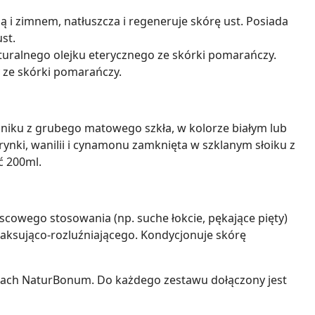
ą i zimnem, natłuszcza i regeneruje skórę ust. Posiada
st.
uralnego olejku eterycznego ze skórki pomarańczy.
y ze skórki pomarańczy.
niku z grubego matowego szkła, w kolorze białym lub
nki, wanilii i cynamonu zamknięta w szklanym słoiku z
ć 200ml.
jscowego stosowania (np. suche łokcie, pękające pięty)
aksująco-rozluźniającego. Kondycjonuje skórę
rach NaturBonum. Do każdego zestawu dołączony jest