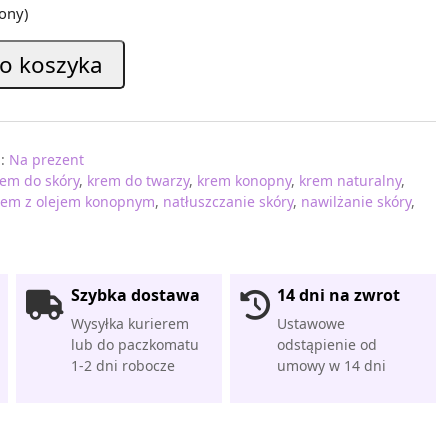
ony)
o koszyka
a:
Na prezent
rem do skóry
,
krem do twarzy
,
krem konopny
,
krem naturalny
,
rem z olejem konopnym
,
natłuszczanie skóry
,
nawilżanie skóry
,
Szybka dostawa
14 dni na zwrot
Wysyłka kurierem
Ustawowe
lub do paczkomatu
odstąpienie od
1-2 dni robocze
umowy w 14 dni