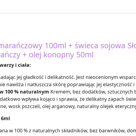
marańczowy 100ml + świeca sojowa Sł
ńczy + olej konopny 50ml
rzy i ciała:
adając jej gładkość i delikatność. Jest nieocenionym wspar
 nawilża i natłuszcza skórę poprawiając jej elastyczność 
w 100 % naturalnym
Kremem, bez dodatków, sztucznych 
datkowo wpływa kojąco i sprawia, że delikatny zapach świ
ane, wosk pszczeli, olej arganowy, naturalny olejek eterycz
 6ml
a w 100 % z naturalnych składników, bez barwników, dom