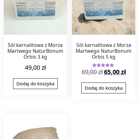
Sól karnalitowa z Morza
Sól karnalitowa z Morza
Martwego NaturBonum
Martwego NaturBonum
Orbis 3 kg
Orbis 5 kg
49,00
zł
Pierwotna
Aktual
69,00
zł
65,00
zł
Oceniono
5.00
cena
cena
na 5
wynosiła:
wynosi
Dodaj do koszyka
Dodaj do koszyka
69,00 zł.
65,00 z