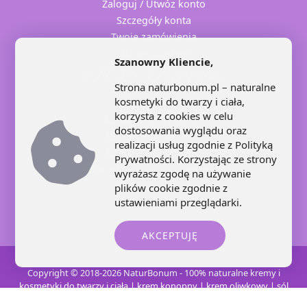
Zaloguj / Utwóz konto
Szczegóły konta
Twoje zamówienia
Adresy dostaw
Szanowny Kliencie,
Strona naturbonum.pl – naturalne
kosmetyki do twarzy i ciała,
korzysta z cookies w celu
+48 71 707 22 25
dostosowania wyglądu oraz
+48 602 445 639
realizacji usług zgodnie z
Polityką
+48 664 871 959
Prywatności
. Korzystając ze strony
kontakt@naturbonum.pl
wyrażasz zgodę na używanie
8:00 – 17:30
plików cookie zgodnie z
ustawieniami przeglądarki.
AKCEPTUJĘ
Copyright © 2018-2026 NaturBonum - 100% naturalne kremy i
kosmetyki do twarzy i ciała | krem konopny | krem oliwkowy | sól
karnalitowa | świece sojowe