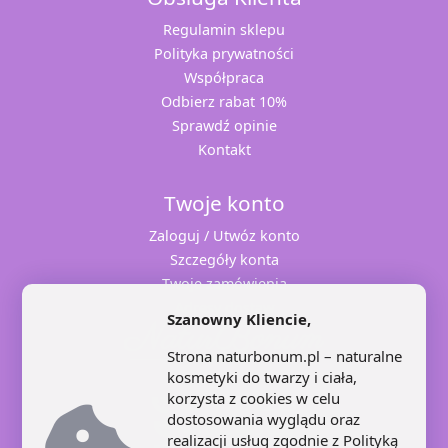
Regulamin sklepu
Polityka prywatności
Współpraca
Odbierz rabat 10%
Sprawdź opinie
Kontakt
Twoje konto
Zaloguj / Utwóz konto
Szczegóły konta
Twoje zamówienia
Adresy dostaw
Szanowny Kliencie,
Strona naturbonum.pl – naturalne
kosmetyki do twarzy i ciała,
korzysta z cookies w celu
+48 71 707 22 25
dostosowania wyglądu oraz
+48 602 445 639
realizacji usług zgodnie z
Polityką