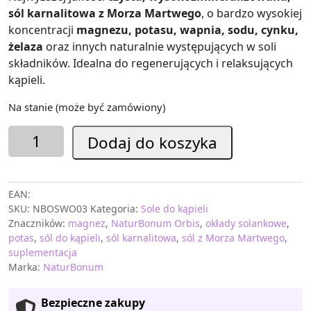
sól karnalitowa z Morza Martwego
, o bardzo wysokiej
koncentracji
magnezu, potasu, wapnia, sodu, cynku,
żelaza
oraz innych naturalnie występujących w soli
składników. Idealna do regenerujących i relaksujących
kąpieli.
Na stanie (może być zamówiony)
ilość
Dodaj do koszyka
Sól
karnalitowa
z
EAN:
Morza
SKU:
NBOSWO03
Kategoria:
Sole do kąpieli
Martwego
Znaczników:
magnez
,
NaturBonum Orbis
,
okłady solankowe
,
NaturBonum
potas
,
sól do kąpieli
,
sól karnalitowa
,
sól z Morza Martwego
,
Orbis
suplementacja
3
Marka:
NaturBonum
kg
Bezpieczne zakupy