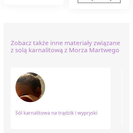
Zobacz także inne materiały związane
z solą karnalitową z Morza Martwego
Sól karnalitowa na trądzik i wypryski
Só