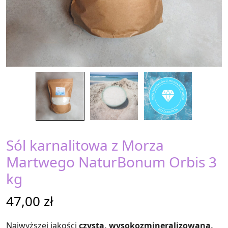
Sól karnalitowa z Morza
Martwego NaturBonum Orbis 3
kg
47,00
zł
Najwyższej jakości
czysta, wysokozmineralizowana,