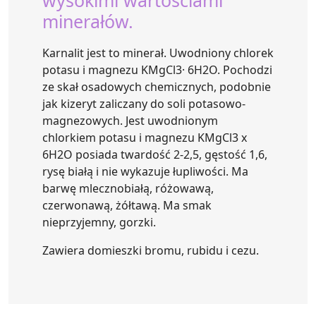
wysokimi wartościami
minerałów.
Karnalit jest to minerał. Uwodniony chlorek
potasu i magnezu KMgCl3· 6H2O. Pochodzi
ze skał osadowych chemicznych, podobnie
jak kizeryt zaliczany do soli potasowo-
magnezowych. Jest uwodnionym
chlorkiem potasu i magnezu KMgCl3 x
6H2O posiada twardość 2-2,5, gęstość 1,6,
rysę białą i nie wykazuje łupliwości. Ma
barwę mlecznobiałą, różowawą,
czerwonawą, żółtawą. Ma smak
nieprzyjemny, gorzki.
Zawiera domieszki bromu, rubidu i cezu.