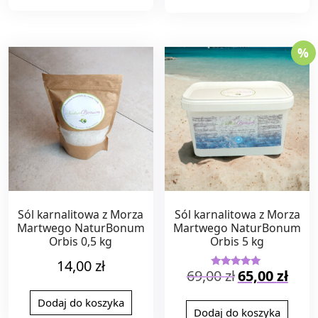
%
Sól karnalitowa z Morza
Sól karnalitowa z Morza
Martwego NaturBonum
Martwego NaturBonum
Orbis 0,5 kg
Orbis 5 kg
14,00
zł
Pierwotna
Aktual
69,00
zł
65,00
zł
Oceniono
5.00
cena
cena
na 5
wynosiła:
wynosi
Dodaj do koszyka
Dodaj do koszyka
69,00 zł.
65,00 z