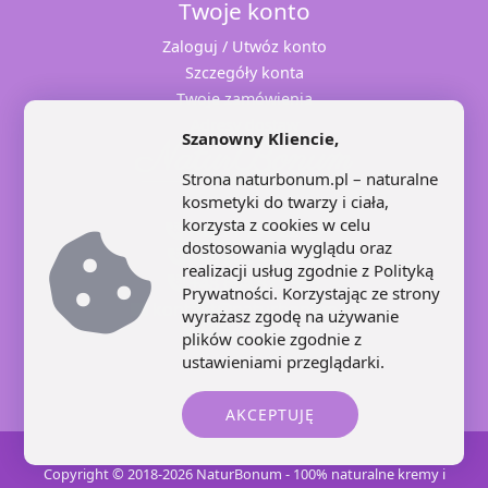
Twoje konto
Zaloguj / Utwóz konto
Szczegóły konta
Twoje zamówienia
Adresy dostaw
Szanowny Kliencie,
Strona naturbonum.pl – naturalne
kosmetyki do twarzy i ciała,
korzysta z cookies w celu
+48 71 707 22 25
dostosowania wyglądu oraz
+48 602 445 639
realizacji usług zgodnie z
Polityką
+48 664 871 959
Prywatności
. Korzystając ze strony
kontakt@naturbonum.pl
wyrażasz zgodę na używanie
8:00 – 17:30
plików cookie zgodnie z
ustawieniami przeglądarki.
AKCEPTUJĘ
Copyright © 2018-2026 NaturBonum - 100% naturalne kremy i