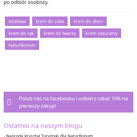
po odbiór osobisty.
dostawa
krem do ciała
krem do dłoni
krem do rąk
krem do twarzy
krem naturalny
NaturBonum
Polub nas na facebooku i
odbierz rabat 10%
na
pierwszy zakup!
Ostatnio na naszym blogu
Nagroda Kryształ Turystyki dla NaturBonum