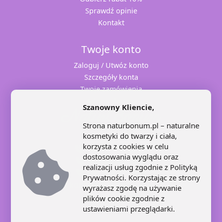
Sprawdź opinie
Kontakt
Twoje konto
Zaloguj / Utwóz konto
Szczegóły konta
Twoje zamówienia
Adresy dostaw
Szanowny Kliencie,
Strona naturbonum.pl – naturalne
kosmetyki do twarzy i ciała,
korzysta z cookies w celu
+48 71 707 22 25
dostosowania wyglądu oraz
+48 602 445 639
realizacji usług zgodnie z
Polityką
+48 664 871 959
Prywatności
. Korzystając ze strony
kontakt@naturbonum.pl
wyrażasz zgodę na używanie
8:00 – 17:30
plików cookie zgodnie z
ustawieniami przeglądarki.