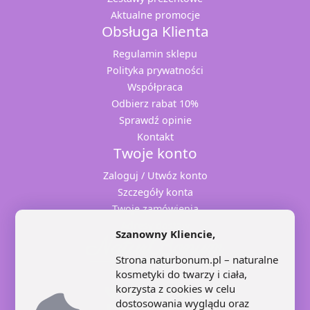
Aktualne promocje
Obsługa Klienta
Regulamin sklepu
Polityka prywatności
Współpraca
Odbierz rabat 10%
Sprawdź opinie
Kontakt
Twoje konto
Zaloguj / Utwóz konto
Szczegóły konta
Twoje zamówienia
Adresy dostaw
Szanowny Kliencie,
Strona naturbonum.pl – naturalne
kosmetyki do twarzy i ciała,
korzysta z cookies w celu
+48 71 707 22 25
dostosowania wyglądu oraz
+48 602 445 639