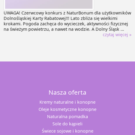
UWAGA! Czerwcowy konkurs z NaturBonum dla użytkowników
Dolnośląskiej Karty Rabatowej!!! Lato zbliża się wielkimi
krokami. Pogoda zachęca do wycieczek, aktywności fizycznej
na świeżym powietrzu, a nawet na wodzie. A Dolny Śląsk ...
czytaj więcej »
Nasza oferta
Kremy naturalne i konopne
Oleje kosmetyczne konopne
Naturalna pomadka
Sole do kąpieli
Świece sojowe i konopne