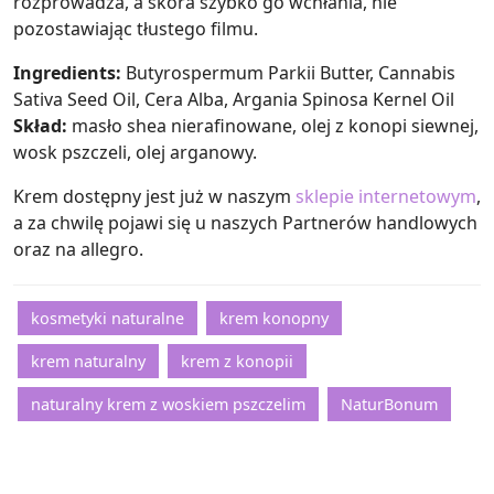
rozprowadza, a skóra szybko go wchłania, nie
pozostawiając tłustego filmu.
Ingredients:
Butyrospermum Parkii Butter, Cannabis
Sativa Seed Oil, Cera Alba, Argania Spinosa Kernel Oil
Skład:
masło shea nierafinowane, olej z konopi siewnej,
wosk pszczeli, olej arganowy.
Krem dostępny jest już w naszym
sklepie internetowym
,
a za chwilę pojawi się u naszych Partnerów handlowych
oraz na allegro.
kosmetyki naturalne
krem konopny
krem naturalny
krem z konopii
naturalny krem z woskiem pszczelim
NaturBonum