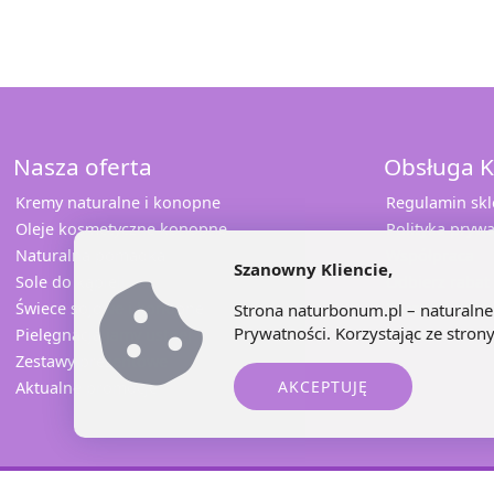
Nasza oferta
Obsługa K
Kremy naturalne i konopne
Regulamin sk
Oleje kosmetyczne konopne
Polityka prywa
Naturalna pomadka
Współpraca
Szanowny Kliencie,
Sole do kąpieli
Odbierz rabat
Świece sojowe i konopne
Sprawdź opini
Strona naturbonum.pl – naturalne 
Prywatności
. Korzystając ze stro
Pielęgnacja jamy ustnej
Kontakt
Zestawy prezentowe
AKCEPTUJĘ
Aktualne promocje