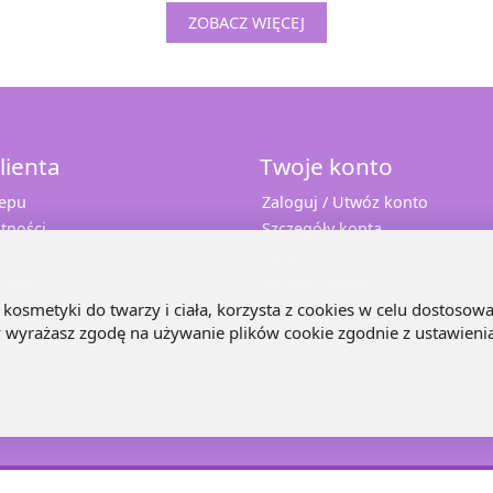
ZOBACZ WIĘCEJ
lienta
Twoje konto
lepu
Zaloguj / Utwóz konto
tności
Szczegóły konta
Twoje zamówienia
 10%
Adresy dostaw
e
kosmetyki do twarzy i ciała, korzysta z cookies w celu dostosowa
ny wyrażasz zgodę na używanie plików cookie zgodnie z ustawieni