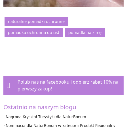
naturalne pomadki ochronne
pomadka ochronna do ust
pomadki na zimę
Polub nas na facebooku i
odbierz rabat 10%
na
pierwszy zakup!
Ostatnio na naszym blogu
Nagroda Kryształ Turystyki dla NaturBonum
Nominacja dla NaturBonum w kategorii Produkt Regionalny