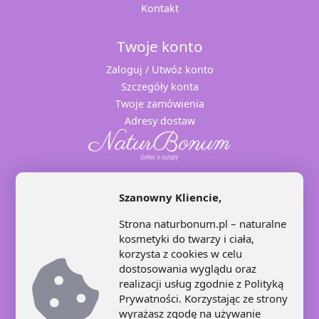
Kontakt
Twoje konto
Zaloguj / Utwóz konto
Szczegóły konta
Twoje zamówienia
Adresy dostaw
+48 71 707 22 25
Szanowny Kliencie,
+48 602 445 639
Strona naturbonum.pl – naturalne
+48 664 871 959
kosmetyki do twarzy i ciała,
kontakt@naturbonum.pl
korzysta z cookies w celu
8:00 – 17:30
dostosowania wyglądu oraz
realizacji usług zgodnie z
Polityką
Prywatności
. Korzystając ze strony
wyrażasz zgodę na używanie