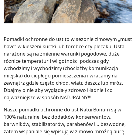
Pomadki ochronne do ust to w sezonie zimowym „must
have” w kieszeni kurtki lub torebce czy plecaku. Usta
narażone są na zmienne warunki pogodowe, duże
różnice temperatur i wilgotności podczas gdy
wchodzimy i wychodzimy (chociażby komunikacja
miejska) do ciepłego pomieszczenia i wracamy na
zewnątrz gdzie często chłód, wiatr, deszcz lub mróz.
Dbajmy o nie aby wyglądały zdrowo i ładnie i co
najważniejsze w sposób NATURALNY!!!
Nasze pomadki ochronne do ust NaturBonum są w
100%
naturalne, bez dodatków konserwantów,
barwników, stabilizatorów, parabenów i… bezwodne,
zatem wspaniale się wpisują w zimowo mroźną aurę.