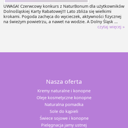
UWAGA! Czerwcowy konkurs z NaturBonum dla użytkowników
Dolnośląskiej Karty Rabatowej!!! Lato zbliża się wielkimi
krokami. Pogoda zachęca do wycieczek, aktywności fizycznej
na świeżym powietrzu, a nawet na wodzie. A Dolny Śląsk ...
czytaj więcej »
Nasza oferta
Kremy naturalne i konopne
Oleje kosmetyczne konopne
Naturalna pomadka
Sole do kąpieli
Świece sojowe i konopne
Pielęgnacja jamy ustnej