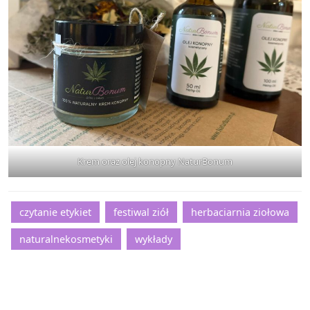
Krem oraz olej konopny NaturBonum
czytanie etykiet
festiwal ziół
herbaciarnia ziołowa
naturalnekosmetyki
wykłady