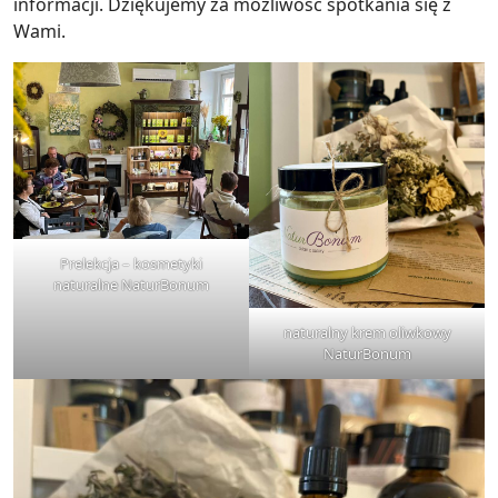
informacji. Dziękujemy za możliwość spotkania się z
Wami.
Prelekcja – kosmetyki
naturalne NaturBonum
naturalny krem oliwkowy
NaturBonum